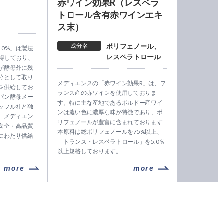
赤ワイン効果R（レスベラ
トロール含有赤ワインエキ
ス末）
成分名
ポリフェノール、
0%」は製法
レスベラトロール
取得しており、
が酵母外に残
分として取り
メディエンスの「赤ワイン効果R」は、フ
を供給してお
ランス産の赤ワインを使用しておりま
パン酵母メー
す。特に主な産地であるボルドー産ワイ
ッフル社と独
ンは濃い色に濃厚な味が特徴であり、ポ
、メディエン
リフェノールが豊富に含まれております
安全・高品質
本原料は総ポリフェノールを75%以上、
にわたり供給
「トランス・レスベラトロール」を5.0％
以上規格しております。
more
more