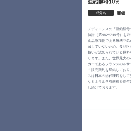
亜鉛酵母10％
成分名
亜鉛
メディエンスの「亜鉛酵母1
特許（第4829745号）を
食品添加物である無機亜鉛
留していないため、食品区
扱いが認められている原料
ります。また、世界最大の
カーであるフランスのルサ
占販売契約を締結しており
スは日本の総代理店をして
なミネラル含有酵母を長年
し続けております。