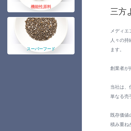
機能性原料
三方
メディエ
人々の持
スーパーフード
ます。
創業者が
当社は、
単なる売
既存価値
積み重ね