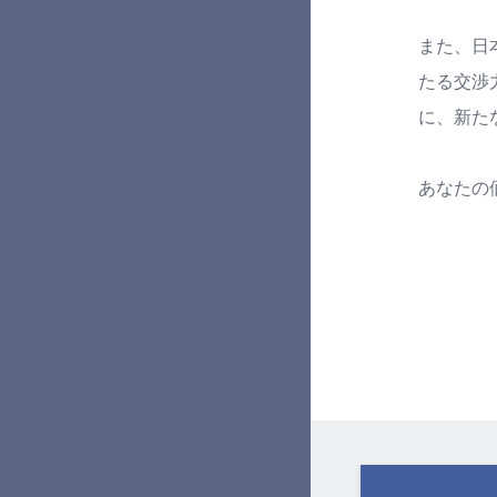
また、日
たる交渉
に、新た
あなたの