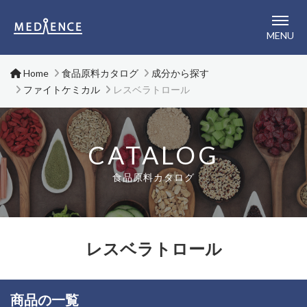
メディエンス株式会社
MENU
Home
食品原料カタログ
成分から探す
ファイトケミカル
レスベラトロール
CATALOG
食品原料カタログ
レスベラトロール
商品の一覧