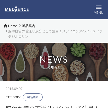
メディエンス株式会社
MENU
Home
製品案内
脳や血管の若返り成分として注目！メディエンスのフォスファ
チジルコリン！
NEWS
お知らせ
2015.09.07
CATEGORY:
製品案内