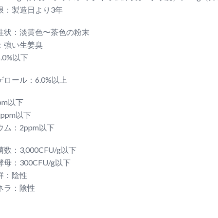
限：製造日より3年
性状：淡黄色〜茶色の粉末
：強い生姜臭
.0%以下
ロール：6.0%以上
pm以下
ppm以下
ム：2ppm以下
数：3,000CFU/g以下
母：300CFU/g以下
群：陰性
ネラ：陰性