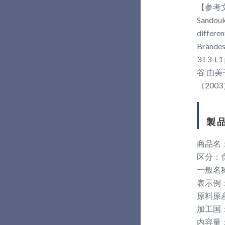
【参考
Sandouk 
differen
Brandes 
3T3-L1 p
谷 由
（2003）
製 品
商品名
区分：
一般名
表示例
原料原
加工国
内容量