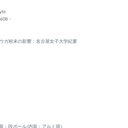
yte
-C1608・
ョウガ粉末の影響：名古屋女子大学紀要
外装：段ボール/内装：アルミ袋）