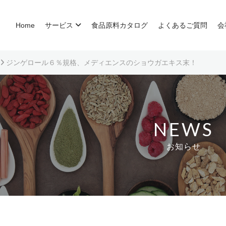
Home
サービス
食品原料カタログ
よくあるご質問
会
ジンゲロール６％規格、メディエンスのショウガエキス末！
NEWS
お知らせ