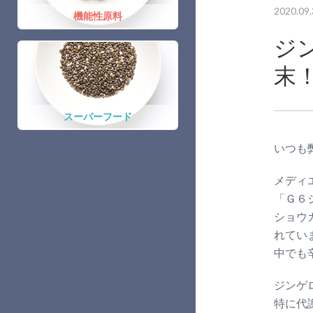
2020.09.
機能性原料
ジ
末
スーパーフード
いつも
メディ
「Ｇ６
ショウ
れてい
中でも
ジンゲ
特に代