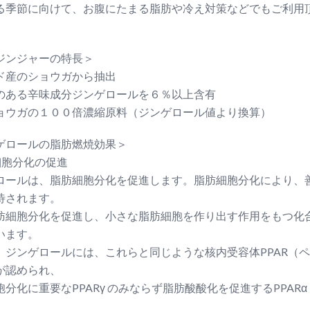
る季節に向けて、お腹にたまる脂肪や冷え対策などでもご利用
ジンジャーの特長＞
ド産のショウガから抽出
のある辛味成分ジンゲロールを６％以上含有
ョウガの１００倍濃縮原料（ジンゲロール値より換算）
ゲロールの脂肪燃焼効果＞
細胞分化の促進
ロールは、脂肪細胞分化を促進します。脂肪細胞分化により、
待されます。
肪細胞分化を促進し、小さな脂肪細胞を作り出す作用をもつ化
います。
、ジンゲロールには、これらと同じような核内受容体PPAR（
が認められ、
胞分化に重要なPPARγ のみならず脂肪酸酸化を促進するPPAR