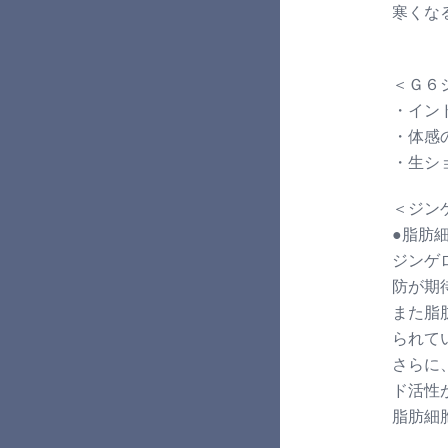
寒くな
＜Ｇ６
・イン
・体感
・生シ
＜ジン
●脂肪
ジンゲ
防が期
また脂
られて
さらに
ド活性
脂肪細