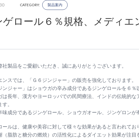
30
CATEGORY:
製品案内
ンゲロール６％規格、メディエ
！
弊社製品をご愛顧いただき、誠にありがとうございます。
エンスでは、「Ｇ６ジンジャー」の販売を強化しております。
ジンジャー」はショウガの辛み成分であるジンゲロールを６％
ガは長年、漢方やヨーロッパでの民間療法、インドの伝統的な
ます。
辛味成分であるジンゲロール、ショウガオール、ジンゲロンが
ロールは、健康や美容に対して様々な効果があると言われてお
謝（脂肪と糖分の燃焼）の活性化によるダイエット効果が注目