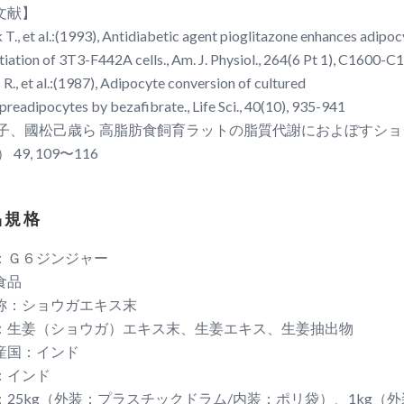
文献】
T., et al.:(1993), Antidiabetic agent pioglitazone enhances adipoc
tiation of 3T3-F442A cells., Am. J. Physiol., 264(6 Pt 1), C1600
R., et al.:(1987), Adipocyte conversion of cultured
readipocytes by bezafibrate., Life Sci., 40(10), 935-941
美子、國松己歳ら 高脂肪食飼育ラットの脂質代謝におよぼすシ
 49, 109〜116
 規 格
：Ｇ６ジンジャー
食品
称：ショウガエキス末
：生姜（ショウガ）エキス末、生姜エキス、生姜抽出物
産国：インド
：インド
：25kg（外装：プラスチックドラム/内装：ポリ袋）、1kg（