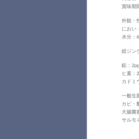
賞味期
外観・
におい
水分：6
総ジンゲ
鉛：2p
ヒ素：2
カドミウ
一般生菌
カビ・酵
大腸菌
サルモ