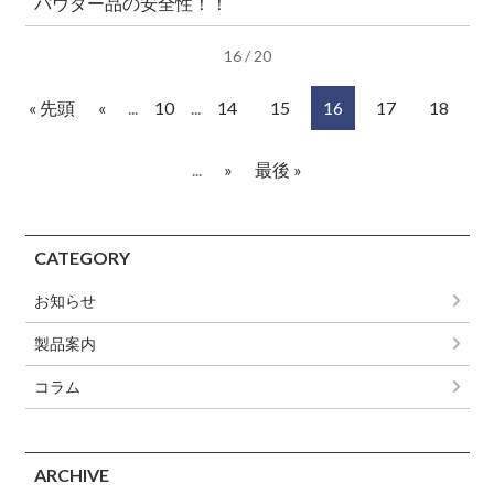
パウダー品の安全性！！
16 / 20
« 先頭
«
...
10
...
14
15
16
17
18
...
»
最後 »
CATEGORY
お知らせ
製品案内
コラム
ARCHIVE