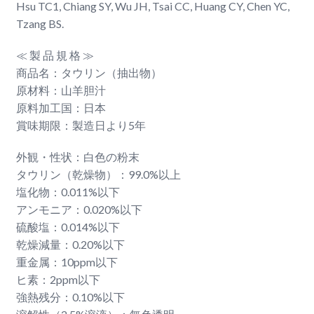
Hsu TC1, Chiang SY, Wu JH, Tsai CC, Huang CY, Chen YC,
Tzang BS.
≪ 製 品 規 格 ≫
商品名：タウリン（抽出物）
原材料：山羊胆汁
原料加工国：日本
賞味期限：製造日より5年
外観・性状：白色の粉末
タウリン（乾燥物）：99.0%以上
塩化物：0.011%以下
アンモニア：0.020%以下
硫酸塩：0.014%以下
乾燥減量：0.20%以下
重金属：10ppm以下
ヒ素：2ppm以下
強熱残分：0.10%以下