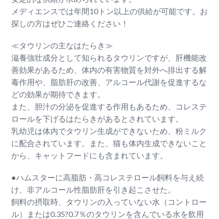
メディエンスでは年間10トン以上の供給が可能です。お
探しの方はぜひご連絡ください！
≪タウリンの主なはたらき≫
滋養強壮成分として知られるタウリンですが、肝機能改
善効果があるため、体内の有害物質を対外へ排出する解
毒作用や、脂肪肝の改善、アルコール代謝を促進するな
どの効果が期待できます。
また、胆汁の分泌を促進する作用もあるため、コレステ
ロールを下げるはたらきがあるとされています。
乳幼児は体内でタウリン生成ができないため、粉ミルク
に配合されています。また、猫も体内生成できないこと
から、キャットフードにも含まれています。
●ハムスターに高脂肪・高コレステロール飼料を与え続
け、非アルコール性脂肪肝を引き起こさせた。
飼料の摂取時、タウリンの入っていない水（コントロー
ル）または0.35?0.7％のタウリンを含んでいる水を飲用