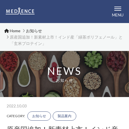
メディエンス株式会社
MENU
Home
お知らせ
原産国追加！新素材上市！インド産「緑茶ポリフェノール」と
「玄米プロテイン」
NEWS
お知らせ
2022.10.03
CATEGORY:
お知らせ
製品案内