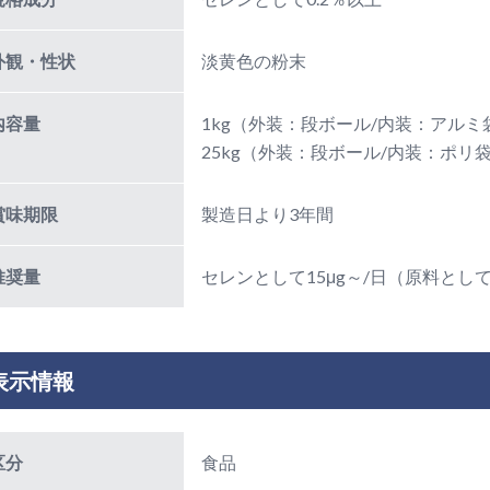
外観・性状
淡黄色の粉末
内容量
1kg（外装：段ボール/内装：アルミ
25kg（外装：段ボール/内装：ポリ
賞味期限
製造日より3年間
推奨量
セレンとして15μg～/日（原料として7
表示情報
区分
食品