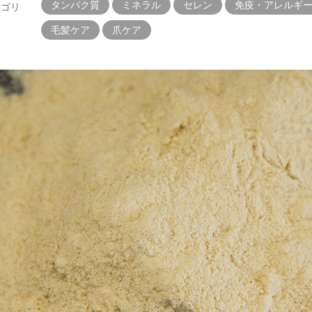
タンパク質
ミネラル
セレン
免疫・アレルギ
テゴリ
毛髪ケア
爪ケア