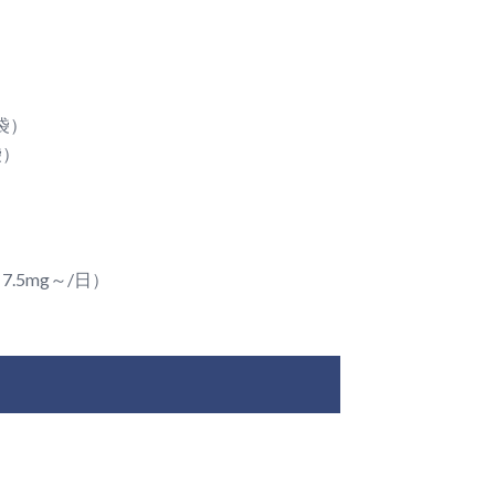
袋）
袋）
.5mg～/日）