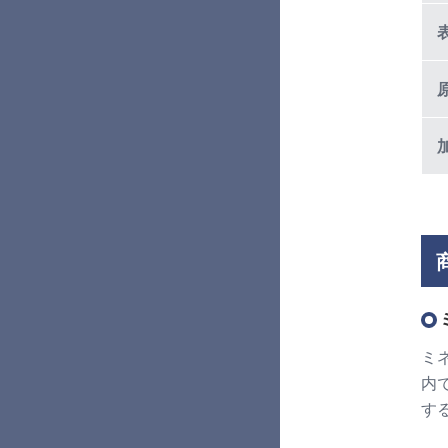
ミ
内
す