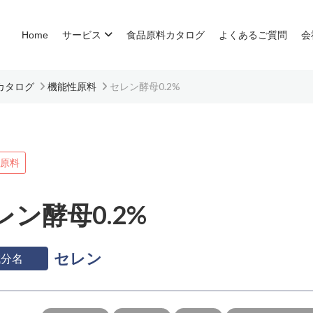
Home
サービス
食品原料カタログ
よくあるご質問
会
カタログ
機能性原料
セレン酵母0.2%
原料
レン酵母0.2%
セレン
成分名