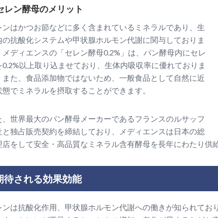
セレン酵母のメリット
レンはかつお節などに多く含まれているミネラルであり、生
内の抗酸化システムや甲状腺ホルモン代謝に関与しておりま
。メディエンスの「セレン酵母0.2%」は、パン酵母内にセレ
を0.2%以上取り込ませており、生体内吸収率に優れておりま
。また、食品添加物ではないため、一般食品として自然に近
状態でミネラルを摂取することができます。
た、世界最大のパン酵母メーカーであるフランスのルサッフ
社と独占販売契約を締結しており、メディエンスは日本の総
理店をして安全・高品質なミネラル含有酵母を長年にわたり供
期待される効果効能
レンは抗酸化作用、甲状腺ホルモン代謝への働きが知られてお