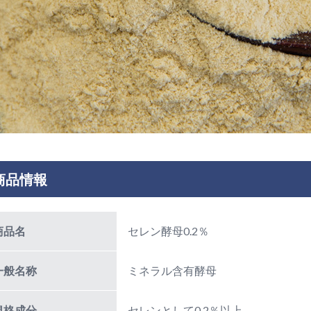
商品情報
商品名
セレン酵母0.2％
一般名称
ミネラル含有酵母
規格成分
セレンとして0.2％以上