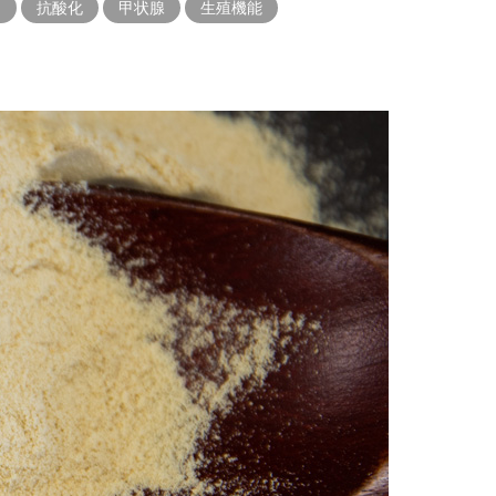
ー
抗酸化
甲状腺
生殖機能