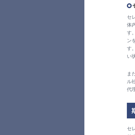
セ
体
す
ン
す
い
ま
ル
代
セ