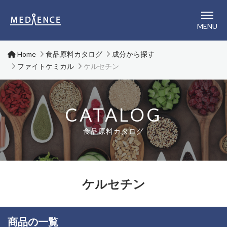
メディエンス株式会社
MENU
Home
食品原料カタログ
成分から探す
ファイトケミカル
ケルセチン
CATALOG
食品原料カタログ
ケルセチン
商品の一覧