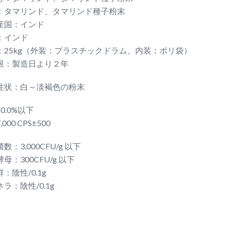
：タマリンド、タマリンド種子粉末
産国：インド
：インド
：25kg（外装：プラスチックドラム、内装：ポリ袋）
限：製造日より２年
性状：白～淡褐色の粉末
0.0%以下
000 CPS±500
数：3,000CFU/g 以下
母：300CFU/g 以下
：陰性/0.1g
ラ：陰性/0.1g