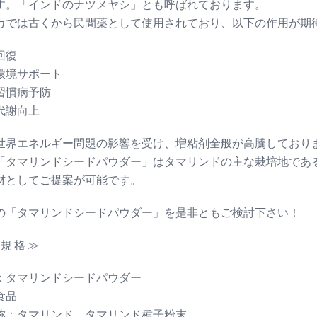
す。「インドのナツメヤシ」とも呼ばれております。
カでは古くから民間薬として使用されており、以下の作用が期
回復
環境サポート
習慣病予防
代謝向上
世界エネルギー問題の影響を受け、増粘剤全般が高騰しており
「タマリンドシードパウダー」はタマリンドの主な栽培地であ
材としてご提案が可能です。
の「タマリンドシードパウダー」を是非ともご検討下さい！
 規 格 ≫
：タマリンドシードパウダー
食品
称：タマリンド、タマリンド種子粉末