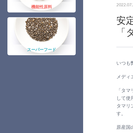
2022.07.
機能性原料
安
「
スーパーフード
いつも
メディ
「タマ
して使
タマリン
す。
原産国