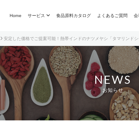
Home
サービス
食品原料カタログ
よくあるご質問
会
安定した価格でご提案可能！熱帯インドのナツメヤシ「タマリンドシ
NEWS
お知らせ