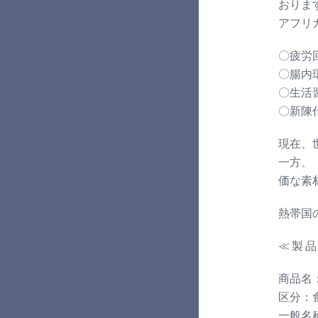
おりま
アフリ
〇疲労
〇腸内
〇生活
〇新陳
現在、
一方、
価な素
熱帯国
≪ 製 品
商品名
区分：
一般名