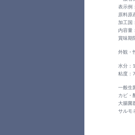
表示例
原料原
加工国
内容量
賞味期
外観・
水分：1
粘度：7,
一般生菌
カビ・酵
大腸菌群
サルモネ