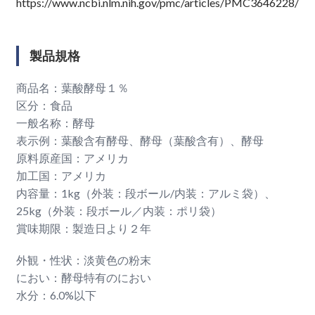
https://www.ncbi.nlm.nih.gov/pmc/articles/PMC3646228/
製品規格
商品名：葉酸酵母１％
区分：食品
一般名称：酵母
表示例：葉酸含有酵母、酵母（葉酸含有）、酵母
原料原産国：アメリカ
加工国：アメリカ
内容量：1kg（外装：段ボール/内装：アルミ袋）、
25kg（外装：段ボール／内装：ポリ袋）
賞味期限：製造日より２年
外観・性状：淡黄色の粉末
におい：酵母特有のにおい
水分：6.0%以下