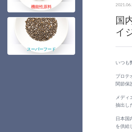
2021.06.
機能性原料
国
イ
スーパーフード
いつも
プロテ
関節保
メディ
抽出し
日本国
を供給