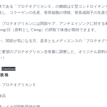
来である「プロテオグリカンＥ」の糖鎖はＥ型コンドロイチン
較し、コラーゲンの生産、骨芽細胞の増殖、骨形成因子の生産
、プロテオグリカンには関節ケア、アンチエイジングに対する
5mg/日（原料として6mg）の摂取で体感が期待できます。
い、関節が気になる方、是非ともメディエンスの「プロテオグ
ご要望のプロテオグリカン含有量に調整した、オリジナル原料
い！
Download
 規 格
：プロテオグリカンＥ
食品
称：イカ頭部軟骨抽出物