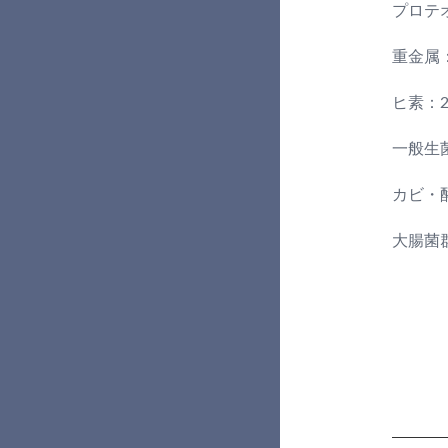
プロテ
重金属：
ヒ素：
一般生菌
カビ・酵
大腸菌