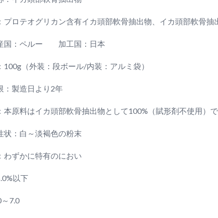
：プロテオグリカン含有イカ頭部軟骨抽出物、イカ頭部軟骨抽
産国：ペルー 加工国：日本
：100g（外装：段ボール/内装：アルミ袋）
限：製造日より2年
：本原料はイカ頭部軟骨抽出物として100%（賦形剤不使用）
性状：白～淡褐色の粉末
：わずかに特有のにおい
.0%以下
0～7.0