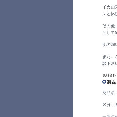
イカ由
ンと比
その他
として
肌の潤
また、
談下さ
原料資料
製 品
商品名
区分：
一般名