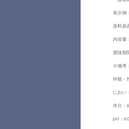
表示例
原料原
内容量
賞味期
※備考
外観・
におい
水分：6
pH：6.