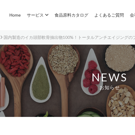
Home
サービス
食品原料カタログ
よくあるご質問
会
国内製造のイカ頭部軟骨抽出物100%！トータルアンチエイジングの
NEWS
お知らせ