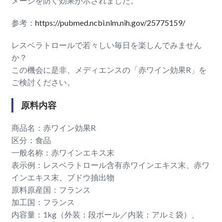
メージを防ぐ効果が示されました。
参考：
https://pubmed.ncbi.nlm.nih.gov/25775159/
レスベラトロールで若々しい毎日を楽しんでみません
か？
この機会に是非、メディエンスの「赤ワイン効果R」を
ご検討ください。
原料内容
商品名：赤ワイン効果R
区分：食品
一般名称：赤ワインエキス末
表示例：レスベラトロール含有赤ワインエキス末、赤ワ
インエキス末、ブドウ抽出物
原料原産国：フランス
加工国：フランス
内容量：1kg（外装：段ボール／内装：アルミ袋）、