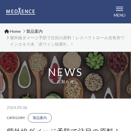
メディエンス株式会社
MENU
Home
製品案内
紫外線ダメージ予防で注目の原料！レスベラトロール含有赤ワ
インエキス末「赤ワイン効果R」！
NEWS
お知らせ
2024.09.06
CATEGORY:
製品案内