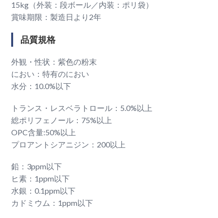
15kg（外装：段ボール／内装：ポリ袋）
賞味期限：製造日より2年
品質規格
外観・性状：紫色の粉末
におい：特有のにおい
水分：10.0%以下
トランス・レスベラトロール：5.0%以上
総ポリフェノール：75%以上
OPC含量:50%以上
プロアントシアニジン：200以上
鉛：3ppm以下
ヒ素：1ppm以下
水銀：0.1ppm以下
カドミウム：1ppm以下