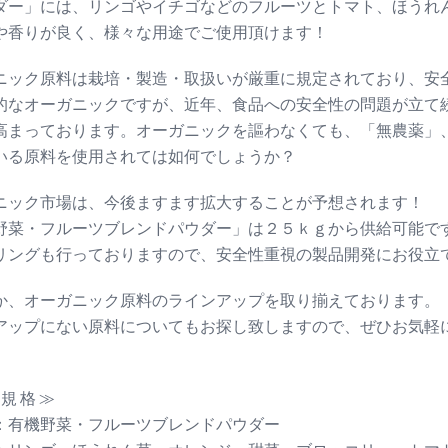
ダー」には、リンゴやイチゴなどのフルーツとトマト、ほうれ
や香りが良く、様々な用途でご使用頂けます！
ニック原料は栽培・製造・取扱いが厳重に規定されており、安
的なオーガニックですが、近年、食品への安全性の問題が立て
高まっております。オーガニックを謳わなくても、「無農薬」、「n
いる原料を使用されては如何でしょうか？
ニック市場は、今後ますます拡大することが予想されます！
野菜・フルーツブレンドパウダー」は２５ｋｇから供給可能で
リングも行っておりますので、安全性重視の製品開発にお役立
か、オーガニック原料のラインアップを取り揃えております。
アップにない原料についてもお探し致しますので、ぜひお気軽
 規 格 ≫
：有機野菜・フルーツブレンドパウダー