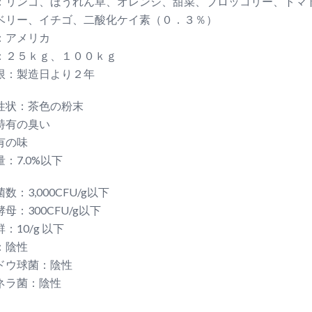
：リンゴ、ほうれん草、オレンジ、甜菜、ブロッコリー、トマ
ベリー、イチゴ、二酸化ケイ素（０．３％）
：アメリカ
：２５ｋｇ、１００ｋｇ
限：製造日より２年
性状：茶色の粉末
特有の臭い
有の味
：7.0%以下
数：3,000CFU/g以下
母：300CFU/g以下
：10/g 以下
：陰性
ドウ球菌：陰性
ネラ菌：陰性