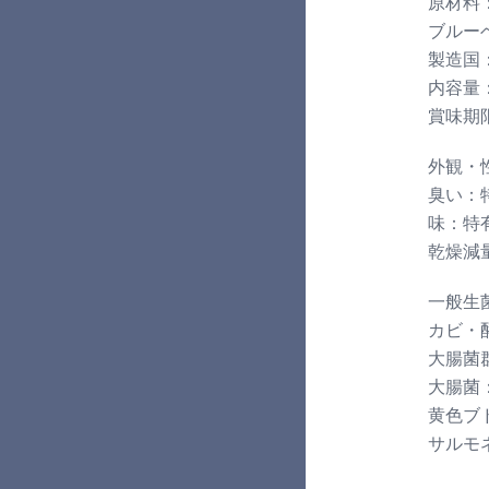
原材料
ブルー
製造国
内容量
賞味期
外観・
臭い：
味：特
乾燥減量
一般生菌
カビ・酵
大腸菌群
大腸菌
黄色ブ
サルモ