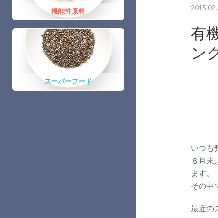
2015.02.
機能性原料
有
ン
スーパーフード
いつも
８月末
ます。
その中
最近の