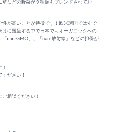
ん草などの野菜が９種類もブレンドされてお
全性が高いことが特徴です！欧米諸国ではすで
続けに露呈する中で日本でもオーガニックへの
on-GMO」、「non-放射線」などの担保が
す！
てください！
にご相談ください！