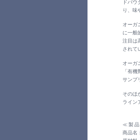
ドパウ
り、味
オーガ
に一般
注目は
されて
オーガ
「有機
サンプ
そのほ
ライン
≪ 製 品
商品名