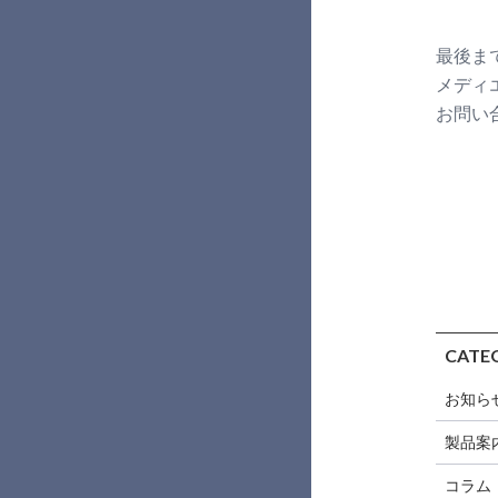
最後ま
メディ
お問い
CATE
お知ら
製品案
コラム