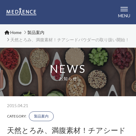
メディエンス株式会社
MENU
Home
製品案内
天然とろみ、満腹素材！チアシードパウダーの取り扱い開始！
NEWS
お知らせ
2015.04.21
CATEGORY:
製品案内
天然とろみ、満腹素材！チアシード