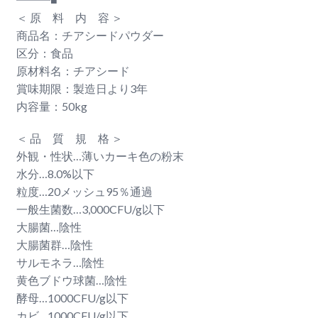
＜ 原 料 内 容 ＞
商品名：チアシードパウダー
区分：食品
原材料名：チアシード
賞味期限：製造日より3年
内容量：50kg
＜ 品 質 規 格 ＞
外観・性状…薄いカーキ色の粉末
水分…8.0%以下
粒度…20メッシュ95％通過
一般生菌数…3,000CFU/g以下
大腸菌…陰性
大腸菌群…陰性
サルモネラ…陰性
黄色ブドウ球菌…陰性
酵母…1000CFU/g以下
カビ…1000CFU/g以下